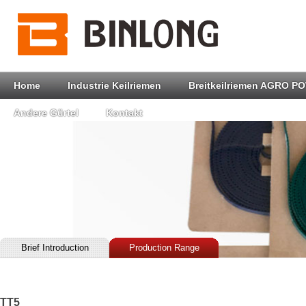
Home
Industrie Keilriemen
Breitkeilriemen AGRO P
Andere Gürtel
Kontakt
Brief Introduction
Production Range
TT5